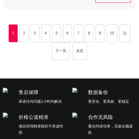
1
2
3
4
5
6
7
8
9
10
11
下一页
末页
售后保障
数据备份
承诺任何问题1小时内解决
更安全、更高效、更稳定
价格公道精准
合作无风险
项目经理精准报价不弄虚作
重合同讲信誉，无效全额退
假
款