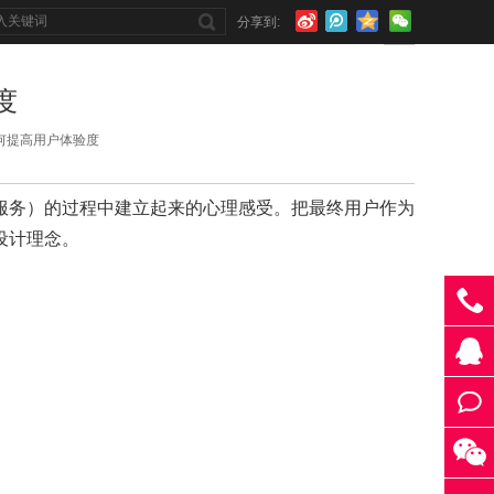
分享到:
度
何提高用户体验度
服务）的过程中建立起来的心理感受。把最终用户作为
设计理念。
138-
2888-
QQ
3821
在线咨
提交