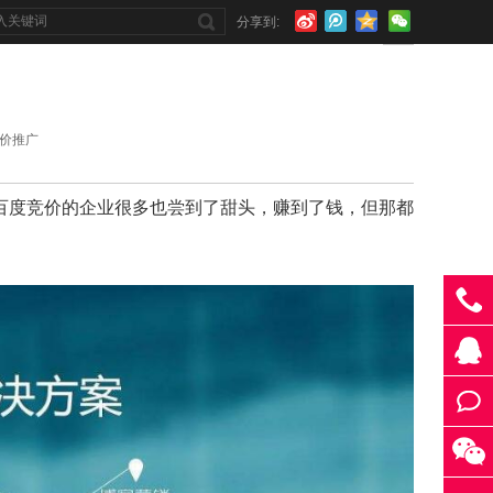
分享到:
价推广
百度竞价的企业很多也尝到了甜头，赚到了钱，但那都
138-
2888-
QQ
3821
在线咨
提交