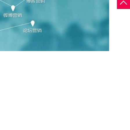
询
合作意
向表